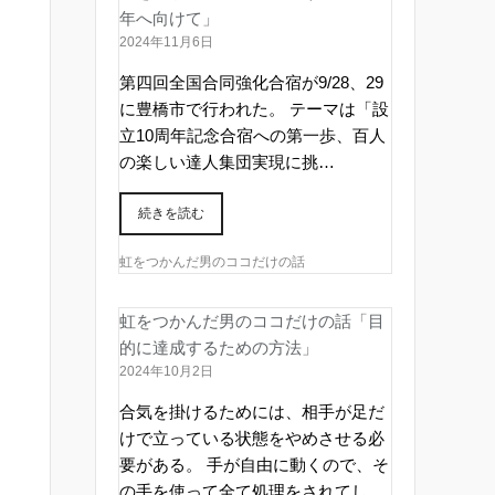
年へ向けて」
2024年11月6日
第四回全国合同強化合宿が9/28、29
に豊橋市で行われた。 テーマは「設
立10周年記念合宿への第一歩、百人
の楽しい達人集団実現に挑…
続きを読む
虹をつかんだ男のココだけの話
虹をつかんだ男のココだけの話「目
的に達成するための方法」
2024年10月2日
合気を掛けるためには、相手が足だ
けで立っている状態をやめさせる必
要がある。 手が自由に動くので、そ
の手を使って全て処理をされてし