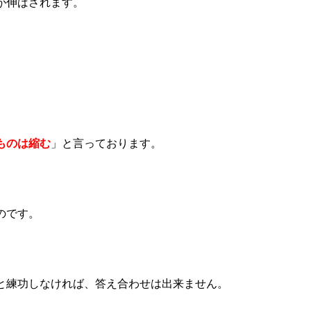
が伸ばされます。
ものは縮む
」と言っております。
のです。
と練功しなければ、答え合わせは出来ません。