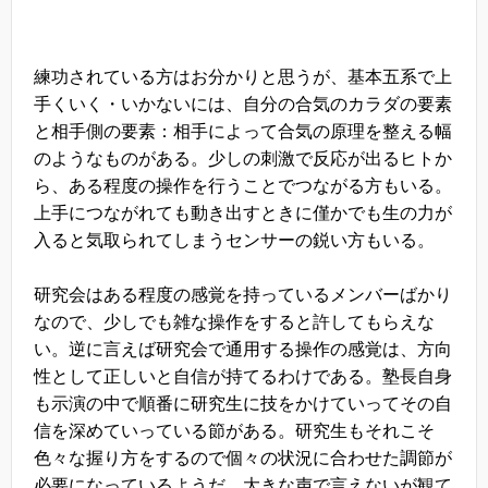
練功されている方はお分かりと思うが、基本五系で上
手くいく・いかないには、自分の合気のカラダの要素
と相手側の要素：相手によって合気の原理を整える幅
のようなものがある。少しの刺激で反応が出るヒトか
ら、ある程度の操作を行うことでつながる方もいる。
上手につながれても動き出すときに僅かでも生の力が
入ると気取られてしまうセンサーの鋭い方もいる。
研究会はある程度の感覚を持っているメンバーばかり
なので、少しでも雑な操作をすると許してもらえな
い。逆に言えば研究会で通用する操作の感覚は、方向
性として正しいと自信が持てるわけである。塾長自身
も示演の中で順番に研究生に技をかけていってその自
信を深めていっている節がある。研究生もそれこそ
色々な握り方をするので個々の状況に合わせた調節が
必要になっているようだ。大きな声で言えないが観て