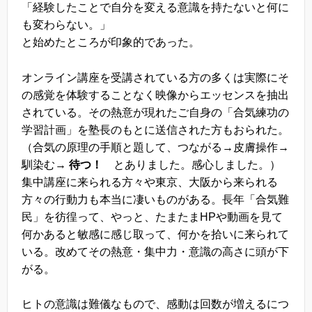
「経験したことで自分を変える意識を持たないと何に
も変わらない。」
と始めたところが印象的であった。
オンライン講座を受講されている方の多くは実際にそ
の感覚を体験することなく映像からエッセンスを抽出
されている。その熱意が現れたご自身の「合気練功の
学習計画」を塾長のもとに送信された方もおられた。
（合気の原理の手順と題して、つながる→皮膚操作→
馴染む→
待つ！
とありました。感心しました。）
集中講座に来られる方々や東京、大阪から来られる
方々の行動力も本当に凄いものがある。長年「合気難
民」を彷徨って、やっと、たまたまHPや動画を見て
何かあると敏感に感じ取って、何かを拾いに来られて
いる。改めてその熱意・集中力・意識の高さに頭が下
がる。
ヒトの意識は難儀なもので、感動は回数が増えるにつ