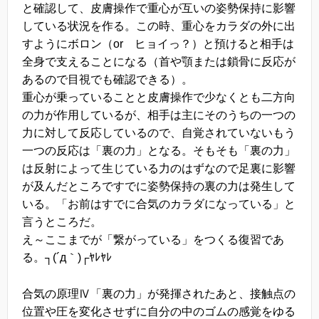
と確認して、皮膚操作で重心が互いの姿勢保持に影響
している状況を作る。この時、重心をカラダの外に出
すようにボロン（or ヒョイっ？）と預けると相手は
全身で支えることになる（首や顎または鎖骨に反応が
あるので目視でも確認できる）。
重心が乗っていることと皮膚操作で少なくとも二方向
の力が作用しているが、相手は主にそのうちの一つの
力に対して反応しているので、自覚されていないもう
一つの反応は「裏の力」となる。そもそも「裏の力」
は反射によって生じている力のはずなので足裏に影響
が及んだところですでに姿勢保持の裏の力は発生して
いる。「お前はすでに合気のカラダになっている」と
言うところだ。
え～ここまでが「繋がっている」をつくる復習であ
る。┐(´д｀)┌ﾔﾚﾔﾚ
合気の原理Ⅳ「裏の力」が発揮されたあと、接触点の
位置や圧を変化させずに自分の中のゴムの感覚をゆる