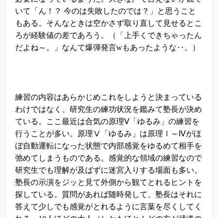
いて「ん！？
今のは失敗したのでは？」と思うこと
もある。そんなときは空かさず取り直して見せるとこ
ろが経験値の差であろう。（「上手くできちゃったん
だよね～。」なんて爆弾発言
w
もあったような‥。）
練習の内容はあらかじめこれをしようと決まっている
わけではなく、研究生の練功状況を鑑みて塾長が決め
ている。ここ最近は合気の原理
Ⅴ
「ゆるみ」の練習を
行うことが多い。原理Ⅴ「ゆるみ」は原理Ⅰ～
Ⅳ
がほ
ぼ自動運転になった状態で内部感覚をゆるめて相手を
弛めてしまうものである。感覚的な領域の練習なので
研究生でも理解が及ばずに迷宮入りする場面も多い。
塾長の示演をジッと見て外側から観てとれるヒントを
探している。質問があれば随時発して、塾長はそれに
答えて少しでも感覚がとれるように言葉を尽くしてく