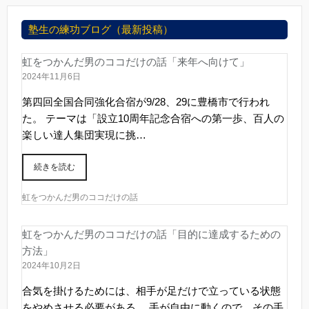
塾生の練功ブログ（最新投稿）
虹をつかんだ男のココだけの話「来年へ向けて」
2024年11月6日
第四回全国合同強化合宿が9/28、29に豊橋市で行われ
た。 テーマは「設立10周年記念合宿への第一歩、百人の
楽しい達人集団実現に挑…
続きを読む
虹をつかんだ男のココだけの話
虹をつかんだ男のココだけの話「目的に達成するための
方法」
2024年10月2日
合気を掛けるためには、相手が足だけで立っている状態
をやめさせる必要がある。 手が自由に動くので、その手