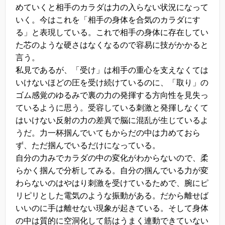
めていくと相手のカラダは力の入らない状況になって
いく。今はこれを「相手の身体を合気のカラダにす
る」と表現している。これで相手の身体に存在してい
た芯のような硬さはなくなるので容易に技がかかると
言う。
私見であるが、「受け」は相手の重心を支えなくては
いけないほどの圧を受け続けているのに、「取り」の
ゴム感覚のゆるみで裏の力の発揮する方向性を見失っ
ているように思う。受容している刺激と発揮しなくて
はいけない反射の力の差異で脳に混乱が生じているよ
うだ。力一杯掴んでいてもからだの中は力めておら
ず、ただ掴んでいるだけになっている。
自分の力みでカラダの中の変化がわからないので、柔
らかく掴んで分析してみる。自分の掴んでいる力が変
わらないのはやはり刺激を受けているためで、腕にピ
リピリとした電気のような振動がある。だから離せば
いいのに手は離せない現象が起きている。そして身体
の中は質的に空洞化して筋はうまく連動できていない