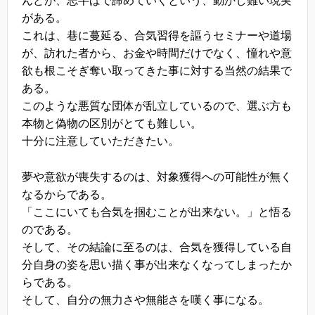
んどが、志半ばで諦めていくという、動かし難い現実
がある。
これは、巷に蔓延る、合気習得を謳うセミナーや道場
が、訪れた者から、お金や時間だけでなく、憧れや意
欲も根こそぎ奪い取ってきた事に対する当然の結果で
ある。
このような悪質な団体が乱立しているので、選ぶ方も
本物と偽物の区別がとても難しい。
十分に注意していただきたい。
夢や意欲が喪失するのは、対象獲得への可能性が無く
なるからである。
「ここにいても合気を掴むことが出来ない。」と悟る
のである。
そして、その結論に至るのは、合気を獲得している自
分自身の姿を思い描く事が出来なくなってしまったか
らである。
そして、自分の無力さや無能さを嘆く事になる。