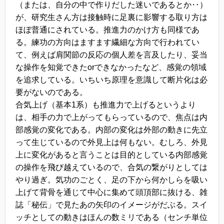
（または、自分の中で作りだした迷いであるとか‥）
が、研究生さん方は接触時に足裏に影響する取り方は
ほぼ普通にされている。推進力のかけ方も同様であ
る。練功の方向はますます繊細な方向で行われてい
て、例えば肩関節の反応の個人差を言及したり、妥当
な操作を知覚できたorできなかったなど、感覚の領域
を追求している。いちいち原理を意識して断片化は必
要がないのである。
合気上げ（基本1系）も推進力で上げるというより
は、相手の力で上がってもらっているので、焦点は内
部感覚の変化である。内部の変化は外部の動きに先立
って生じているので外見上は何もない。むしろ、外見
上に変化があると言うことは目的としている内部感覚
の操作を飛び越えているので、合気の繋がりとしては
やり過ぎ。気功のごとく、足の下から何かしらを吸い
上げて背骨を通じて中心に集めて頭頂部に抜ける、雑
誌「秘伝」で見たあの矢印のイメージがだぶる。スイ
ッチとしての動きはほんの数ミリである（センチ単位