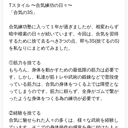
Tスタイル 〜合気練功の日々〜
「合気の3S」
合気練功塾に入って１年が過ぎましたが、相変わらず
暗中模索の日々が続いています。今回は、合気を習得
するために捨て去るべき3つの点、即ち3S(捨てるのS)
を私なりにまとめてみました。
①筋力を捨てる
もちろん、身体を動かすための最低限の筋力は必要で
す。しかし、私達が筋トレや武術の鍛錬などで普段使
っている筋力は、合気の身体をつくる上では障壁とな
ってしまうのです。筋力に頼らず、全身がゴムで繋が
ったような身体をつくる為の練功が必要です。
②経験を捨てる
合気に魅せられた人々の多くは、様々な武術を経験し
ています。そこでの身体操作や感覚を身に付けた人々