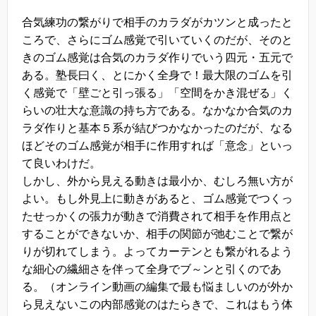
合気練功の繋がりで相手のカラダがカツンと成ったと
ころで、さらにゴム感覚で引いていくのだが、そのと
きのゴム感覚は合気のカラダ作りでいう四元・五元で
ある。塾長曰く、とにかく全身で！最大限のゴムを引
く感覚で「壁ごと引っ張る」「空間をかき混ぜる」く
らいの壮大な意識の持ち方である。なかなか合気のカ
ラダ作りと基本５系が結びつかなかったのだが、なる
ほどそのゴム感覚が相手に作用すれば「意念」といっ
て良いわけだ。
しかし、外から見える動きは最小か、むしろ無い方が
よい。もし外見上に動きがあると、ゴム感覚でつくっ
たせっかくの張力が動きで消費されて相手を作用点と
することができないか、相手の関節が弛むことで繋が
りが切れてしまう。よってカーテンとも繋がれるよう
な細心の繊細さを伴って全身でブ～ンと引くのであ
る。（オンライン動画の編集で最も悩ましいのが外か
ら見えないこの内部感覚のはたらきで、これはもう体