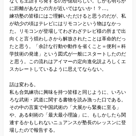
なくも主語すら発するのが億劫らしい。しかも明らか
に距離があなたの方が近いではないか！？…。
練功塾の皆様にはご理解いただけると思うのだが、私
が幼少の頃はテレビにはリモコンという物はなかっ
た。リモコンが登場してわざわざテレビ様の所まで出
向くと言う煩わしさから解放されたことは革命的だっ
たと思う。「余計な行動や動作を省くこと＝便利＝科
学技術の発達」という図式が一般にスタートしたのだ
と思う。この流れはアイマーの定向進化説よろしくエ
スカレートしているように思えてならない。
話は変わる。
私も合気練功に興味を持つ皆様と同じように、いろい
ろな武術・武道に関する書物を読み漁った口である。
その中の言葉で中国武術の「大展から緊奏に至る」
や、ある剣術の「最大最小理論」に、もしかしたら関
連するかもしれないニュアンスが塾長のレッスンに登
場したので報告する。