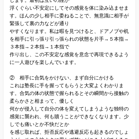
します。最初は互いの踵が
浮くぐらい不安定にしてその感覚を体に染み込ませま
す。ほんの少し相手に委ねることで、無意識に相手が
緊張して裏の力などが通り
やすくなります。私は暇を見つけると、ドアノブや机
を相手に引っ張り引っ張られの状態を片手→５本指→
３本指→２本指→１本指で
作り出し、この不安定な感覚を意念で再現できるよう
に一人遊びを楽しんでいます。
② 相手に合気をかけない、まず自分にかける
これは塾長に手を握ってもらうと大変よくわかりま
す。合気の体の状態で握られるとその瞬間から接触の
柔らかさと相まって、優しく
何かが侵入して自分の体を変えてしまうような独特の
感覚に襲われ、何も贖うことができなくなります。少
しでも痛いとか不快だとか
を感じ取れば、拒否反応や逃避反応も起きるのでしょ