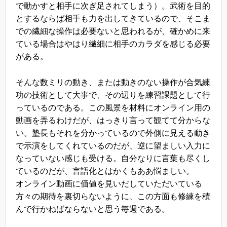
で動かすと相手に次ぎ足されてしまう）。武術を目的
とするならば相手も力を出してきているので、そこま
での繊細な操作は必要ないと思われるが、確かめに来
ている場合はやはり繊細に相手のカラダを感じる必要
がある。
そんな数ミリの動き、または動きのない操作が合気練
功の技術として大事で、その辺りを練習課題として行
っているのである。この風景を材料にオンライン用の
動画を弄るわけだが、はっきり言って観てて分からな
い。塾長もそれを分かっているので外側に見える動き
で示演をしてくれているのだが、逆に望ましい入力に
なっていない感じも受ける。自分なりに言葉も尽くし
ているのだが、言語化とはかくもああ悩ましい。
オンライン動画に価値を見いだしていただいている
方々の期待を裏切らないように、この方面も修練を積
んで行かねばならないと思う毎週である。