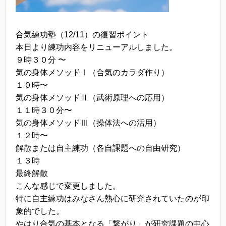
合気練功塾（12/11）の復習ポイント
本日より練功内容をリニューアルしました。
９時３０分 〜
気の身体メソッドⅠ（合気のカラダ作り）
１０時〜
気の身体メソッドⅡ（武術原理への応用）
１１時３０分〜
気の身体メソッドⅢ（操体法への活用）
１２時〜
解散または自主練功（各自課題への自由研究）
１３時
最終解散
こんな感じで変更しました。
特に自主練功はみなさん熱心に研究されていたのが印
象的でした。
やはり合気の基本となる「繋がり」が研究課題の中心