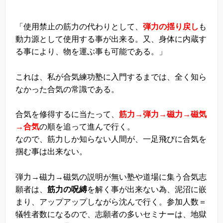
「使用禁止の筋力の代わりとして、
弾力の揺り戻し
も
動力源として使用する事が出来る。又、身体に内蔵す
る事により、物を運ぶ事も可能である。」
これは、私が合気練功塾に入門するまでは、全く知ら
なかった合気の常識である。
合気を修得するに当たって、
筋力→弾力→磁力→磁気
→合気
の順を追って進んで行く。
なので、筋力しか知らない人間が、一足飛びに合気を
掴む事は出来ない。
弾力→磁力→磁気の説明が無い塾や道場に集う合気志
願者は、
筋力の呪縛
を解く事が出来ない為、泥沼に嵌
まり、アップアップしながら沈んで行く。参加人数＝
犠牲者数になるので、志願者の多いセミナーは、地獄