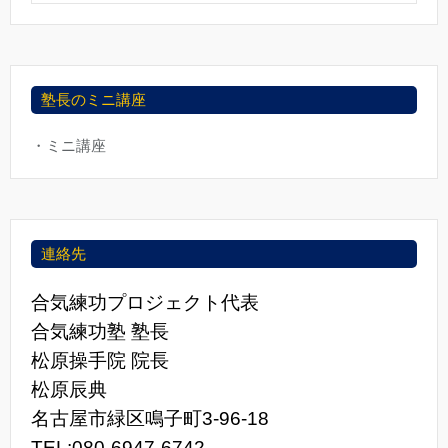
塾長のミニ講座
・ミニ講座
連絡先
合気練功プロジェクト代表
合気練功塾 塾長
松原操手院 院長
松原辰典
名古屋市緑区鳴子町3-96-18
TEL:080-6947-6742