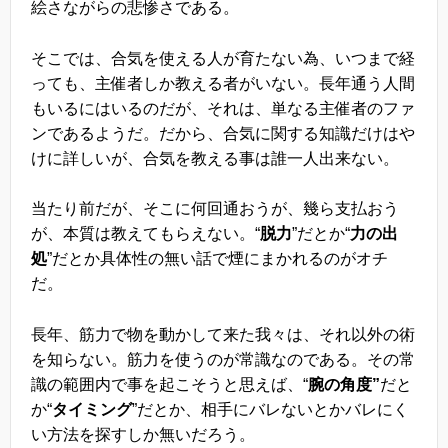
絵さながらの悲惨さである。
そこでは、合気を使える人が育たない為、いつまで経
っても、主催者しか教える者がいない。長年通う人間
もいるにはいるのだが、それは、単なる主催者のファ
ンであるようだ。だから、合気に関する知識だけはや
けに詳しいが、合気を教える事は誰一人出来ない。
当たり前だが、そこに何回通おうが、幾ら支払おう
が、本質は教えてもらえない。“
脱力
”だとか“
力の出
処
”だとか具体性の無い話で煙にまかれるのがオチ
だ。
長年、筋力で物を動かして来た我々は、それ以外の術
を知らない。筋力を使うのが常識なのである。その常
識の範囲内で事を起こそうと思えば、“
腕の角度”
だと
か“
タイミング
”だとか、相手にバレないとかバレにく
い方法を探すしか無いだろう。