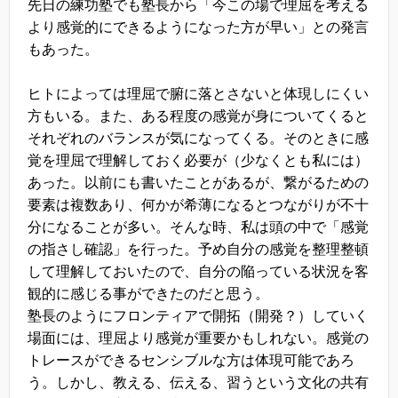
先日の練功塾でも塾長から「今この場で理屈を考える
より感覚的にできるようになった方が早い」との発言
もあった。
ヒトによっては理屈で腑に落とさないと体現しにくい
方もいる。また、ある程度の感覚が身についてくると
それぞれのバランスが気になってくる。そのときに感
覚を理屈で理解しておく必要が（少なくとも私には）
あった。以前にも書いたことがあるが、繋がるための
要素は複数あり、何かが希薄になるとつながりが不十
分になることが多い。そんな時、私は頭の中で「感覚
の指さし確認」を行った。予め自分の感覚を整理整頓
して理解しておいたので、自分の陥っている状況を客
観的に感じる事ができたのだと思う。
塾長のようにフロンティアで開拓（開発？）していく
場面には、理屈より感覚が重要かもしれない。感覚の
トレースができるセンシブルな方は体現可能であろ
う。しかし、教える、伝える、習うという文化の共有