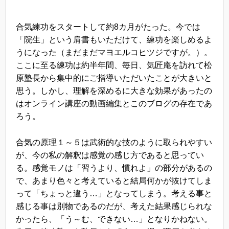
合気練功をスタートして約8カ月がたった。今では
「院生」という肩書もいただけて、練功を楽しめるよ
うになった（まだまだマヨエルコヒツジですが。）。
ここに至る練功は約半年間、毎日、気匠庵を訪れて松
原塾長から集中的にご指導いただいたことが大きいと
思う。しかし、理解を深めるに大きな効果があったの
はオンライン講座の動画編集とこのブログの存在であ
ろう。
合気の原理１～５は武術的な技のように取られやすい
が、今の私の解釈は感覚の感じ方であると思ってい
る。感覚モノは「習うより、慣れよ」の部分があるの
で、あまり色々と考えていると結局何かが抜けてしま
って「ちょっと違う…」となってしまう。考える事と
感じる事は別物であるのだが、考えた結果感じられな
かったら、「う～む、できない…」となりかねない。