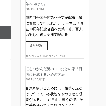
年へ向けて」
2024年11月6日
第四回全国合同強化合宿が9/28、29
に豊橋市で行われた。 テーマは「設
立10周年記念合宿への第一歩、百人
の楽しい達人集団実現に挑…
続きを読む
虹をつかんだ男のココだけの話
虹をつかんだ男のココだけの話「目
的に達成するための方法」
2024年10月2日
合気を掛けるためには、相手が足だ
けで立っている状態をやめさせる必
要がある。 手が自由に動くので、そ
の手を使って全て処理をされてし