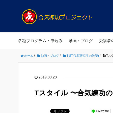
各種プログラム・申込み
動画・ブログ
受講者
ホーム
/
動画・ブログ
/
T-STYLE(研究生の雑記)
/
Tス
2019.03.20
Tスタイル 〜合気練功の