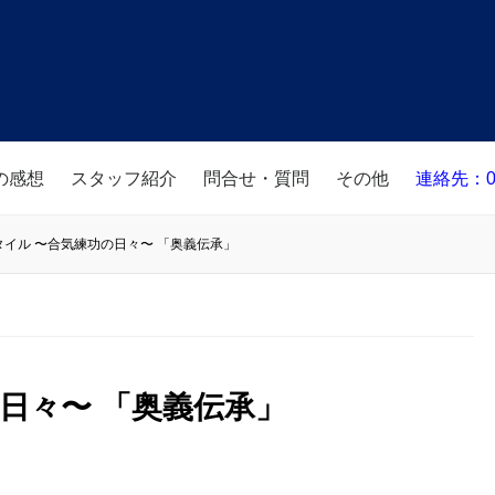
の感想
スタッフ紹介
問合せ・質問
その他
連絡先：08
タイル 〜合気練功の日々〜 「奥義伝承」
日々〜 「奥義伝承」