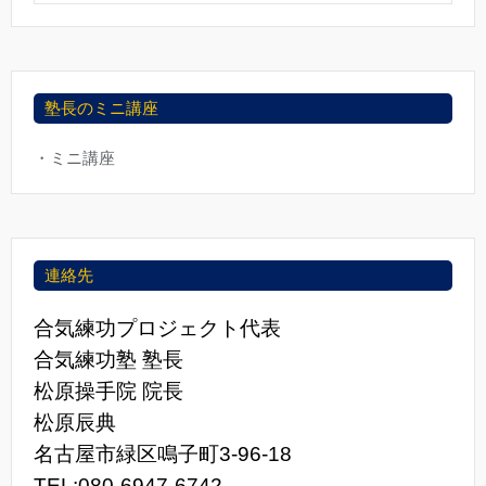
塾長のミニ講座
・ミニ講座
連絡先
合気練功プロジェクト代表
合気練功塾 塾長
松原操手院 院長
松原辰典
名古屋市緑区鳴子町3-96-18
TEL:080-6947-6742