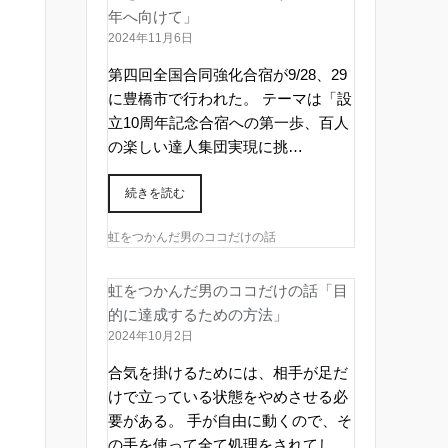
年へ向けて」
2024年11月6日
第四回全国合同強化合宿が9/28、29
に豊橋市で行われた。 テーマは「設
立10周年記念合宿への第一歩、百人
の楽しい達人集団実現に挑…
続きを読む
虹をつかんだ男のココだけの話
虹をつかんだ男のココだけの話「目
的に達成するための方法」
2024年10月2日
合気を掛けるためには、相手が足だ
けで立っている状態をやめさせる必
要がある。 手が自由に動くので、そ
の手を使って全て処理をされてし