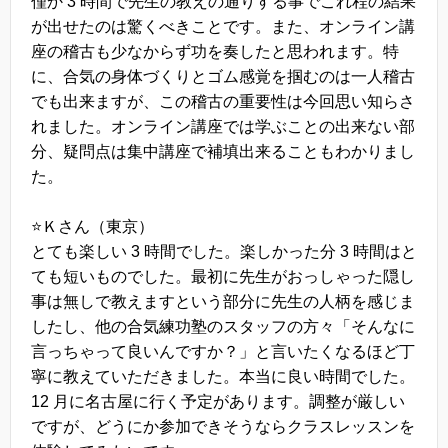
僅か 3 時間で先生の教えの通りする事でこれ程の結果
が出せたのは驚くべきことです。また、オンライン講
座の稽古も少なからず功を奏したと思われます。特
に、合気の身体づくりとゴム感覚を掴むのは一人稽古
でも出来ますが、この稽古の重要性は今回思い知らさ
れました。オンライン講座では学ぶことの出来ない部
分、疑問点は集中講座で補填出来ることもわかりまし
た。
⭐️Ｋさん（東京）
とても楽しい 3 時間でした。楽しかった分 3 時間はと
ても短いものでした。最初に先生がおっしゃった隠し
事は無しで教えますという部分に先生の人柄を感じま
したし、他の合気練功塾のスタッフの方々「そんなに
言っちゃって良いんですか？」と言いたくなるほど丁
寧に教えていただきました。本当に良い時間でした。
12 月に名古屋に行く予定があります。調整が厳しい
ですが、どうにか参加できそうならクラスレッスンを