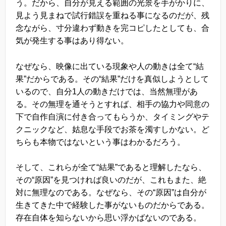
う。だから、自分が見える範囲の光景を手がかりに、
見よう見まねで試行錯誤を重ねる事になるのだが、残
念ながら、寸分違わず動きを完コピしたとしても、合
気が発生する事はあり得ない。
なぜなら、映像に出ている現象や人の動きは全て“結
果”だからである。その“結果”だけを真似しようとして
いるので、自分1人の動きだけでは、当然無理があ
る。その無理を通そうとすれば、相手の協力や同意の
下で自作自演に付き合ってもらうか、タイミングやテ
クニックなど、姑息な手段でお茶を濁すしかない。ど
ちらも本物ではないという事はわかるだろう。
そして、これらが全て“結果”であると理解したなら、
その“原因”を見つければ良いのだが、これもまた、絶
対に無理なのである。なぜなら、その“原因”は自分が
生きてきた中で経験した事がないものだからである。
存在自体を知らないから思い浮かばないのである。