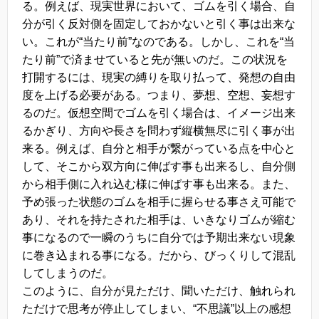
る。例えば、現実世界において、ゴムを引く場合、自
分が引く反対側を固定しておかないと引く事は出来な
い。これが“当たり前”なのである。しかし、これを“当
たり前”で済ませていると先が無いのだ。この状況を
打開するには、現実の縛りを取り払って、発想の自由
度を上げる必要がある。つまり、夢想、空想、妄想す
るのだ。仮想空間でゴムを引く場合は、イメージ出来
るかぎり、方向や長さを問わず縦横無尽に引く事が出
来る。例えば、自分と相手が繋がっている点を中心と
して、そこから双方向に伸ばす事も出来るし、自分側
から相手側に入れ込む様に伸ばす事も出来る。また、
予め張った状態のゴムを相手に握らせる事さえ可能で
あり、それを持たされた相手は、いきなりゴムが縮む
事になるので一瞬のうちに自分では予期出来ない現象
に巻き込まれる事になる。だから、びっくりして混乱
してしまうのだ。
このように、自分が見ただけ、聞いただけ、触れられ
ただけで思考が停止してしまい、“不思議”以上の感想