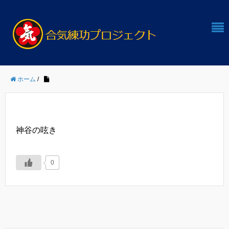
ホーム
/
神谷の呟き
0